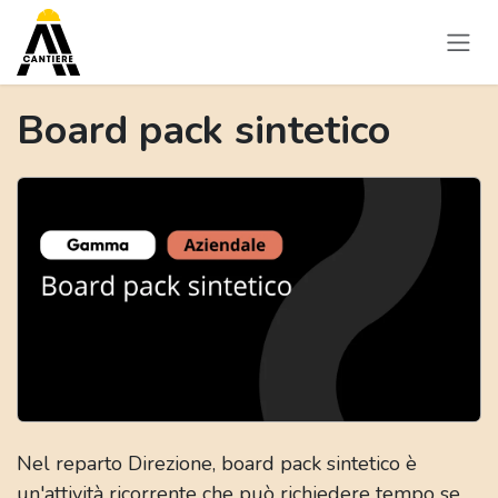
Passa al contenuto
Board pack sintetico
Nel reparto Direzione, board pack sintetico è
un'attività ricorrente che può richiedere tempo se