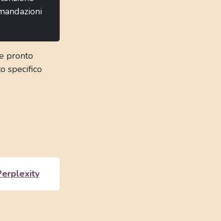
comandazioni
 e pronto
to specifico
erplexity