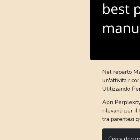
Nel reparto Ma
un'attività ric
Utilizzando Pe
Apri Perplexity
rilevanti per i
tra parentesi q
Cerca docume