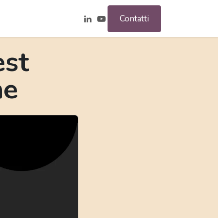
Contatti
est
ne