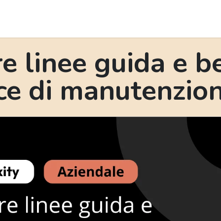
ta attrezzi
Esercizi
News
Podcast
Eventi
e linee guida e b
ice di manutenzio