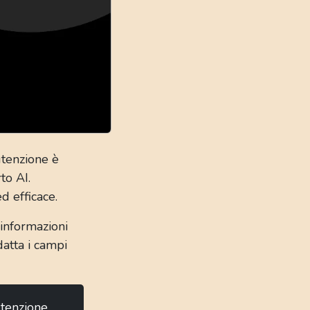
utenzione è
to AI.
d efficace.
 informazioni
datta i campi
utenzione