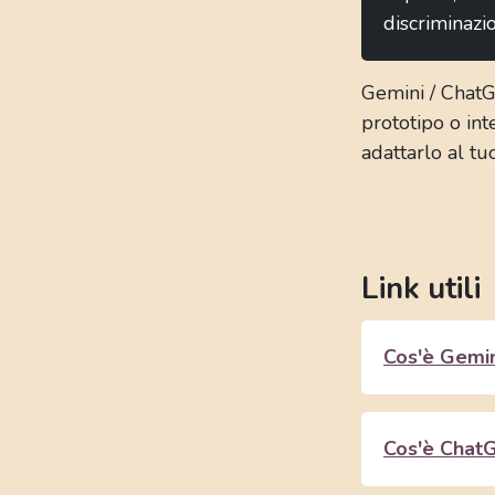
discriminazi
Gemini / ChatG
prototipo o int
adattarlo al tu
Link utili
Cos'è Gemin
Cos'è Chat