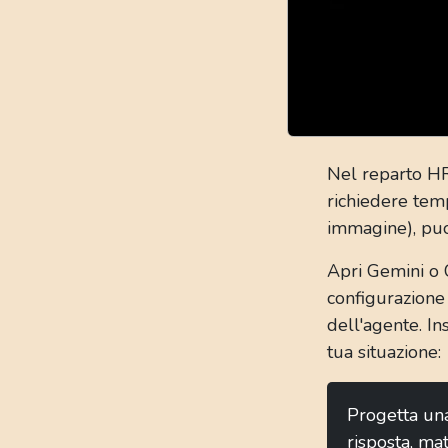
Nel reparto HR,
richiedere tem
immagine), puo
Apri Gemini o 
configurazione 
dell'agente. In
tua situazione:
Progetta una
risposta, mat