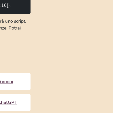
:16]).
à uno script,
nze. Potrai
Gemini
ChatGPT