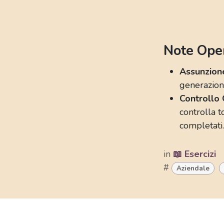
Note Ope
Assunzion
generazion
Controllo 
controlla t
completati.
in
📖 Esercizi
#
Aziendale