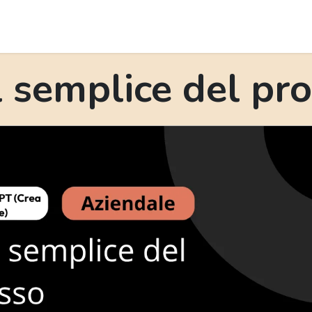
ta attrezzi
Esercizi
News
Podcast
Eventi
 semplice del pr