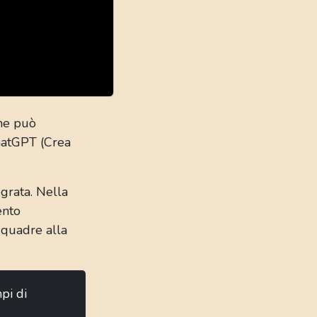
che può
ChatGPT (Crea
grata. Nella
ento
i quadre alla
pi di