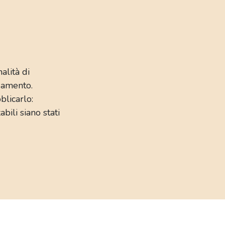
alità di
gamento.
blicarlo:
bili siano stati